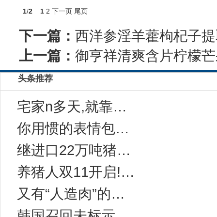
1
/
2
1
2
下一页
尾页
下一篇：
西洋参淫羊藿枸杞子提
上一篇：
御亨祥清爽含片柠檬芒
头条推荐
宅家n多天,就靠这一碗“感冒灵味“的拉面说
你用惯的表情包，成了品牌年轻化法宝
继进口22万吨猪肉后，中国对西班牙等国宣布一
养猪人双11开启!今年有10万家猪场在网上采
又有“人造肉”的事儿？科学家：无需饲养和屠宰
韩国召回未标示致敏成分的健康功能食品