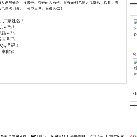
的天赐鸿福酒，分酱香、浓香两大系列。酱香系列包装大气恢弘，颇具王者
颖亲自操刀设计，横空出世、石破天惊！
示厂家姓名！
机号码！
电话号码！
传真号码！
QQ号码！
厂家邮箱！
宅
继