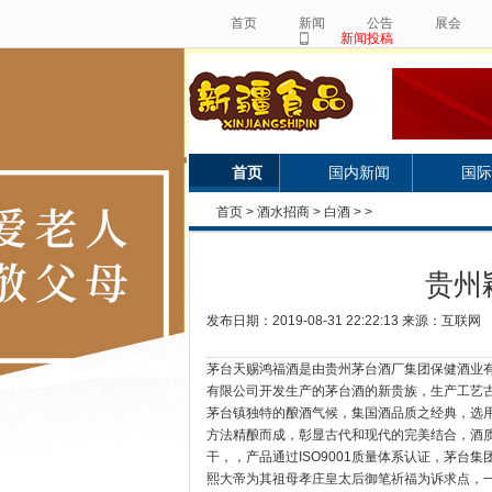
首页
新闻
公告
展会
新闻投稿
首页
国内新闻
国际
首页
>
酒水招商
>
白酒
> >
贵州
发布日期：2019-08-31 22:22:13 来源：互联网
茅台天赐鸿福酒是由贵州茅台酒厂集团保健酒业
有限公司开发生产的茅台酒的新贵族，生产工艺
茅台镇独特的酿酒气候，集国酒品质之经典，选
方法精酿而成，彰显古代和现代的完美结合，酒
干，，产品通过ISO9001质量体系认证，茅
熙大帝为其祖母孝庄皇太后御笔祈福为诉求点，一