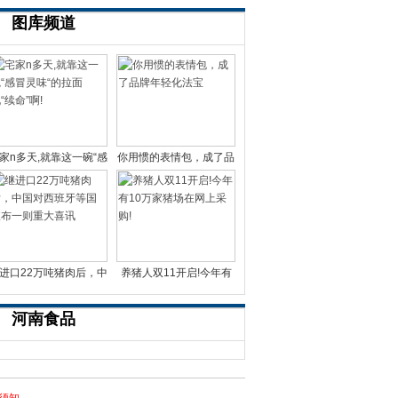
图库频道
家n多天,就靠这一碗“感
你用惯的表情包，成了品
冒灵味“的拉面说
牌年轻化法宝
进口22万吨猪肉后，中
养猪人双11开启!今年有
国对西班牙等国宣布一
10万家猪场在网上采
河南食品