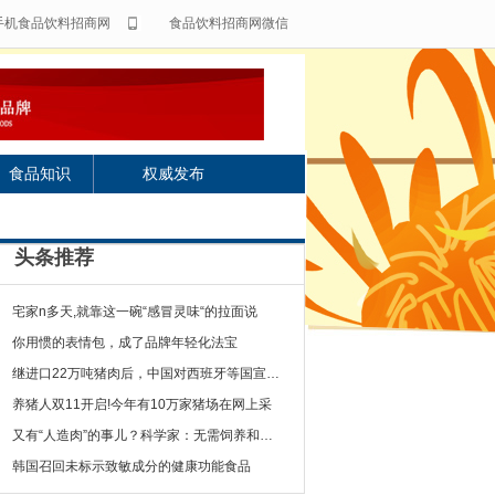
手机食品饮料招商网
食品饮料招商网微信
食品知识
权威发布
头条推荐
宅家n多天,就靠这一碗“感冒灵味“的拉面说
你用惯的表情包，成了品牌年轻化法宝
继进口22万吨猪肉后，中国对西班牙等国宣布一
养猪人双11开启!今年有10万家猪场在网上采
又有“人造肉”的事儿？科学家：无需饲养和屠宰
韩国召回未标示致敏成分的健康功能食品