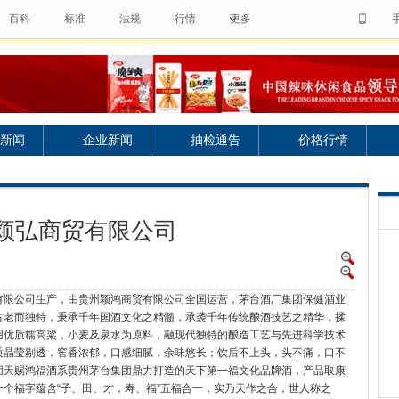
百科
标准
法规
行情
更多
新闻
企业新闻
抽检通告
价格行情
颖弘商贸有限公司
有限公司生产，由贵州颖鸿商贸有限公司全国运营，茅台酒厂集团保健酒业
古老而独特，秉承千年国酒文化之精髓，承袭千年传统酿酒技艺之精华，揉
用优质糯高粱，小麦及泉水为原料，融现代独特的酿造工艺与先进科学技术
质晶莹剔透，窖香浓郁，口感细腻，余味悠长；饮后不上头，头不痛，口不
台集团天赐鸿福酒系贵州茅台集团鼎力打造的天下第一福文化品牌酒，产品取康
个福字蕴含“子、田、才，寿、福”五福合一，实乃天作之合，世人称之