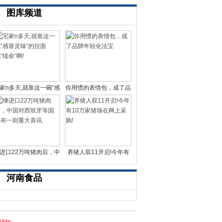
图库频道
家n多天,就靠这一碗“感
你用惯的表情包，成了品
冒灵味“的拉面说
牌年轻化法宝
进口22万吨猪肉后，中
养猪人双11开启!今年有
国对西班牙等国宣布一
10万家猪场在网上采
河南食品