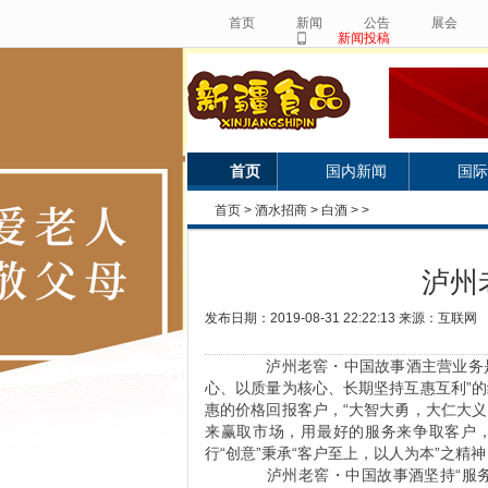
首页
新闻
公告
展会
新闻投稿
首页
国内新闻
国际
首页
>
酒水招商
>
白酒
> >
泸州
发布日期：2019-08-31 22:22:13 来源：互联网
泸州老窖・中国故事酒主营业务是
心、以质量为核心、长期坚持互惠互利”
惠的价格回报客户，“大智大勇，大仁大
来赢取市场，用最好的服务来争取客户
行“创意”秉承“客户至上，以人为本”之精
泸州老窖・中国故事酒坚持“服务