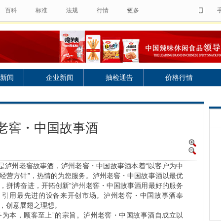
百科
标准
法规
行情
更多
新闻
企业新闻
抽检通告
价格行情
老窖・中国故事酒
泸州老窖故事酒，泸州老窖・中国故事酒本着“以客户为中
的经营方针”，热情的为您服务。泸州老窖・中国故事酒以最优
义，拼博奋进，开拓创新”泸州老窖・中国故事酒用最好的服务
，引用最先进的设备来开创市场。泸州老窖・中国故事酒奉
神，创意展翅之理想。
为本，顾客至上”的宗旨。泸州老窖・中国故事酒自成立以