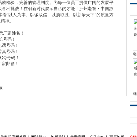
品质检验，完善的管理制度。为每一位员工提供广阔的发展平
接各种挑战！在创新时代展示自己的才能！泸州老窖・中国故
本着“以人为本、以诚取信、以质取胜、以新争天下”的质量方
业精神。
示厂家姓名！
机号码！
电话号码！
传真号码！
宅
QQ号码！
厂家邮箱！
藏
继