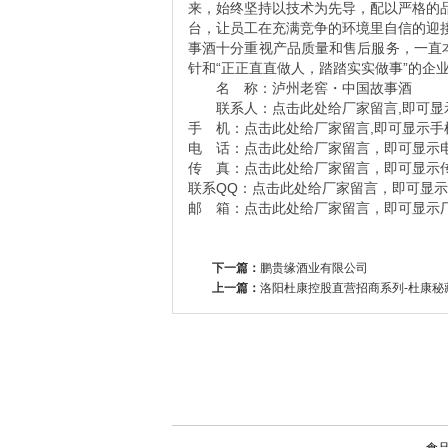
来，始终坚持以技术为先导，配以严格的
台，让员工在充满竞争的环境里自信的迎
事酒十分重视产品质量和售后服务，一直
针和“正正直直做人，踏踏实实做事”的企
名 称：泸州老窖・中国故事酒
联系人：点击此处给厂家留言,即可显
手 机：点击此处给厂家留言,即可显示手
电 话：点击此处给厂家留言，即可显示
传 真：点击此处给厂家留言，即可显示
联系QQ：点击此处给厂家留言，即可显示
邮 箱：点击此处给厂家留言，即可显示
下一篇：
鹏贵缘酒业有限公司
上一篇：
洛阳杜康控股直营招商系列-杜康秘