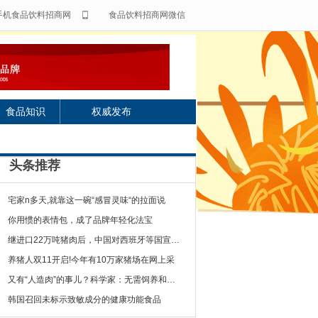
手机食品饮料招商网
食品饮料招商网微信
食品知识
权威发布
头条推荐
宅家n多天,就靠这一碗“感冒灵味“的拉面说
你用惯的表情包，成了品牌年轻化法宝
继进口22万吨猪肉后，中国对西班牙等国宣布一
养猪人双11开启!今年有10万家猪场在网上采
又有“人造肉”的事儿？科学家：无需饲养和屠宰
韩国召回未标示致敏成分的健康功能食品