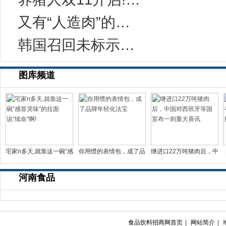
又有“人造肉”的事儿？科学家：无需饲养和屠宰
韩国召回未标示致敏成分的健康功能食品
图库频道
宅家n多天,就靠这一碗“感
你用惯的表情包，成了品
继进口22万吨猪肉后，中
冒灵味“的拉面说
牌年轻化法宝
国对西班牙等国宣布一
河南食品
食品饮料招商网首页
|
网站简介
|