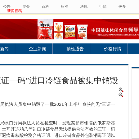
公告
展会
百科
标准
法规
行情
更多
新闻投稿
新闻
企业新闻
抽检通告
价格行情
三证一码”进口冷链食品被集中销毁
局执法人员集中销毁了一批2021年上半年查获的无“三证一
管理局峡口分局执法人员在检查时，发现某超市销售的俄罗斯冻
、土耳其冻鸡爪等进口冷链食品无法提供合法有效的三证一码
新冠病毒核酸检测合格证明、进口冷链食品外包装消毒证明以