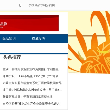
手机食品饮料招商网
食品知识
权威发布
头条推荐
重磅：菲律宾农业部宣布免费推行非洲猪瘟疫苗
开学护航！ 玉林市场监管局“七查七严”开展
内蒙古兴安盟市场监管系统开展秋季校园食品
波兰等9个国家暴发非洲猪瘟疫情；芬兰等5个国
新疆阿瓦提县：千亩黄瓤西瓜喜获丰收
自治区召开“乳制品生产企业质量安全承诺大