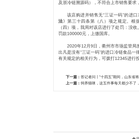
及浙冷链溯源码），不符合上市销售要求
该店购进并销售无“三证一码”的进
法
》第三十四条第（八）项之规定。根
（四）项，我局对该店进行了处罚：没收上
罚款100000元，上缴国库。
2020年12月9日，衢州市市场监
出凡是没有“三证一码”的进口冷链食品
有关规定的相关行为，可拨打12345进行
下一篇：
答记者问丨“十四五”期间，山东省
上一篇：
饲养猫咪，这五件事每天都少不了