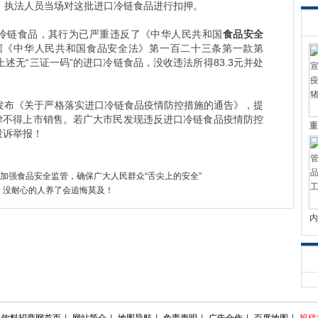
，执法人员当场对这批进口冷链食品进行扣押。
口冷链食品，其行为已严重违反了《中华人民共和国
食品安全
据《中华人民共和国食品安全法》第一百二十三条第一款第
述无“三证一码”的进口冷链食品，没收违法所得83.3元并处
管局发布《关于严格落实进口冷链食品疫情防控措施的通告》，提
一律不得上市销售。若广大市民发现违反进口冷链食品疫情防控
重
投诉举报！
将加强食品安全监管，确保广大人民群众“舌尖上的安全”
，没耐心的人养了会追悔莫及！
内