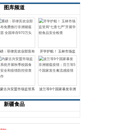
图库频道
磅：菲律宾农业部宣布
开学护航！ 玉林市场监
免费推行非洲猪瘟疫苗
管局“七查七严”开展
蒙古兴安盟市场监管系
波兰等9个国家暴发非洲
统开展秋季校园食品
猪瘟疫情；芬兰等5个国
新疆食品