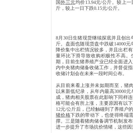
国
外三元
均价13.94元/公斤。较上一
斤，较上一日下跌0.15元/公斤。
8月30日生猪现货继续探底并且创出
斤。盘面也随现货盘中跌破14000
降价集中出栏情况较多，并且出栏有
量环比下滑导致收购积极性不高。
期，目前生猪养殖产业已经全面进入
内中央猪肉储备收储工作，并督促指
收储计划会在未来一段时间公布。
从目前来看上涨并未如期而至，猪
以来新低纪录，从年内最高30000元
成，猪肉相关股票在此影响下同样连
格可能会有所上涨，主要原因有以下
12元/公斤后，已经触碰到了养殖
猪价格
下跌的带动下，也使得终端需
撑。三是随着猪肉储备调节机制发布
进一步提升了市场抗价情绪，这些因