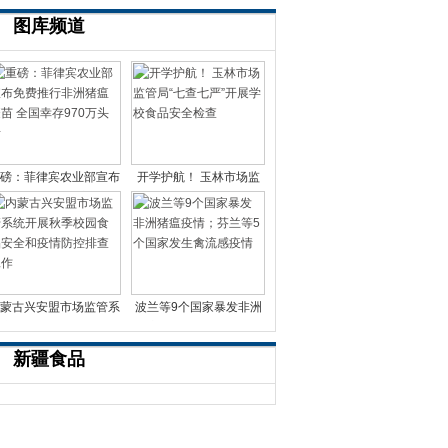
图库频道
磅：菲律宾农业部宣布
开学护航！ 玉林市场监
免费推行非洲猪瘟疫苗
管局“七查七严”开展
蒙古兴安盟市场监管系
波兰等9个国家暴发非洲
统开展秋季校园食品
猪瘟疫情；芬兰等5个国
新疆食品