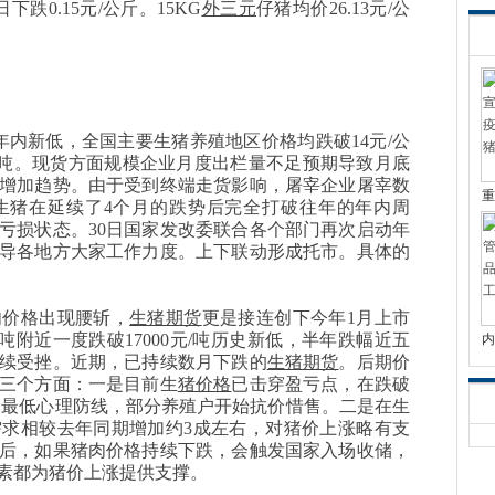
日下跌0.15元/公斤。15KG
外三元
仔猪均价26.13元/公
年内新低，全国主要生猪养殖地区价格均跌破14元/公
元/吨。现货方面规模企业月度出栏量不足预期导致月底
增加趋势。由于受到终端走货影响，屠宰企业屠宰数
重
生猪在延续了4个月的跌势后完全打破往年的年内周
亏损状态。30日国家发改委联合各个部门再次启动年
导各地方大家工作力度。上下联动形成托市。具体的
肉价格出现腰斩，
生猪期货
更是接连创下今年
1月上市
/吨附近一度跌破17000元/吨历史新低，半年跌幅近五
内
续受挫。近期，已持续数月下跌的
生猪期货
。
后期价
三个方面：一是目前生
猪价格
已击穿盈亏点，在跌破
户的最低心理防线，部分养殖户开始抗价惜售。二是在生
求相较去年同期增加约3成左右，对猪价上涨略有支
后，如果猪肉价格持续下跌，会触发国家入场收储，
素都为猪价上涨提供支撑。