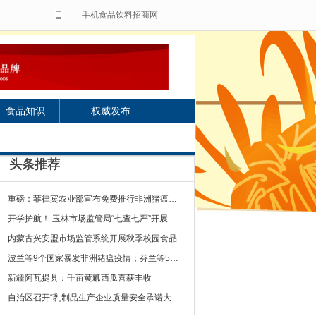
手机食品饮料招商网
食品知识
权威发布
头条推荐
重磅：菲律宾农业部宣布免费推行非洲猪瘟疫苗
开学护航！ 玉林市场监管局“七查七严”开展
内蒙古兴安盟市场监管系统开展秋季校园食品
波兰等9个国家暴发非洲猪瘟疫情；芬兰等5个国
新疆阿瓦提县：千亩黄瓤西瓜喜获丰收
自治区召开“乳制品生产企业质量安全承诺大