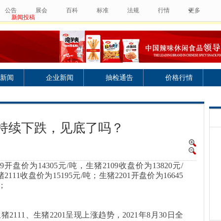
公告
展会
百科
标准
法规
行情
更多
新闻投稿
新闻
企业新闻
抽检通告
价格行情
持续下跌，见底了吗？
09开盘价为14305
元
/吨，生猪2109收盘价为13820
元
/
猪
2111收盘价为15195
元
/吨；生猪2201开盘价为16645
；
生猪
2111、
生猪
2201呈现上涨趋势，2021年8月30日全