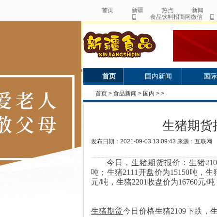
首页
新疆
热点
新闻
食品饮料招商网微信
首页
国内新闻
国际
首页
>
食品新闻
>
国内
> >
生猪期货
发布日期：2021-09-03 13:09:43 来源：互联网
今日，
生猪期货
报价：生猪
21
吨；
生猪
2111开盘价为15150
吨，生
元
/吨，生猪2201收盘价为16760
元
/吨
生猪期货
今日
价格
生猪
2109下跌
，