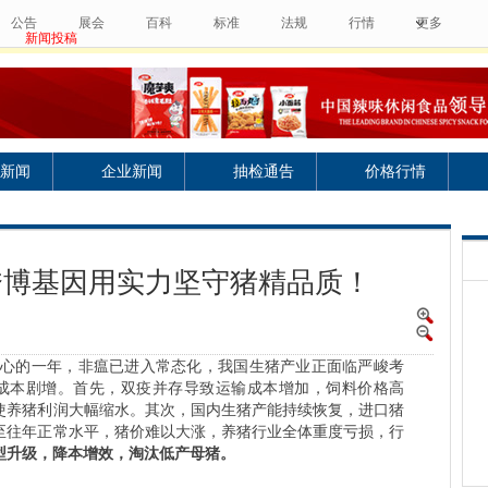
公告
展会
百科
标准
法规
行情
更多
新闻投稿
新闻
企业新闻
抽检通告
价格行情
秀博基因用实力坚守猪精品质！
揪心的一年，非瘟已进入常态化，我国生猪产业正面临严峻考
成本剧增。首先，双疫并存导致运输成本增加，饲料价格高
使养猪利润大幅缩水。其次，国内生猪产能持续恢复，进口猪
至往年正常水平，猪价难以大涨，养猪行业全体重度亏损，行
型升级，降本增效，淘汰低产母猪。