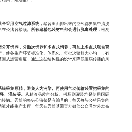
猪站用于精液生产。
猪舍采用空气过滤系统，
猪舍里面排出来的空气都要集中清洗
活在公猪舍楼顶。
所有猪精包装材料都会进行脱毒处理，
检测
猪分开饲养，分胎次饲养和多点式饲养，再加上多点式联合育
产，使各生产环节标准化、体系化，每批次猪群大小均一，有
基因从运营角度，通过这些结构性的设计来降低疫病传播的风
系统采集原精，避免人为污染。再使用气动传输装置把采集的
稀释、灌装等。
从精液品质的分析、稀释到灌装均是使用国际
为接触。秀博的每头公猪都是有编号的，每天每头公猪采集的
精液才能生产出库，每天在秀博基因官方微信公众号对外发布