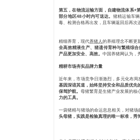
第五，在物流运输方面，自建物流体系+
部分地区48小时内可送达。
猪精运输车辆
毒、检测合格再出发，且车辆返回后再次
精细养育，现代
养猪人
的养殖理念不断更
全高效精液生产、猪遗传育种与繁殖综合
产品更加安全、高效。
中国养猪网认为，
精耕市场夯实品牌力量
近年来，市场竞争日渐激烈，多元化布局
基因深谙其道，始终坚持安全和品质优先
保驾护航。
母猪繁育是生猪产业发展的核
力的工具。
一袋猪精与猪场的命运息息相关，对猪场
头母猪，实践是检验真理的唯一标准，秀