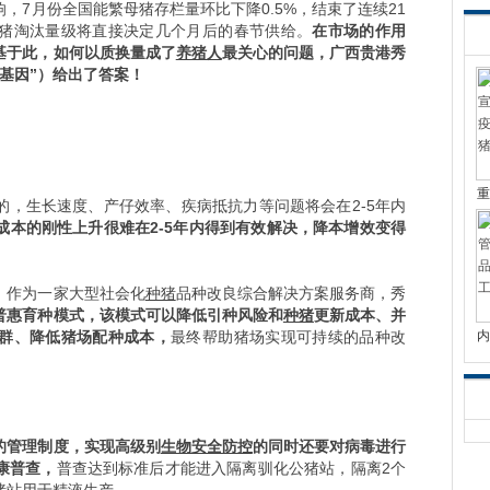
响，7月份全国能繁母猪存栏量环比下降0.5%，结束了连续21
猪淘汰量级将直接决定几个月后的春节供给。
在市场的作用
基于此，如何以质换量成了
养猪人
最关心的问题，广西贵港秀
基因”）给出了答案！
重
的，生长速度、产仔效率、疾病抵抗力等问题将会在2-5年内
成本的刚性上升很难在2-5年内得到有效解决，降本增效变得
，作为一家大型社会化
种猪
品种改良综合解决方案服务商，秀
普惠育种模式，该模式可以降低引种风险和
种猪
更新成本、并
群、降低猪场配种成本，
最终帮助猪场实现可持续的品种改
内
。
的管理制度，实现高级别
生物安全防控
的同时还要对病毒进行
康普查，
普查达到标准后才能进入隔离驯化公猪站，隔离2个