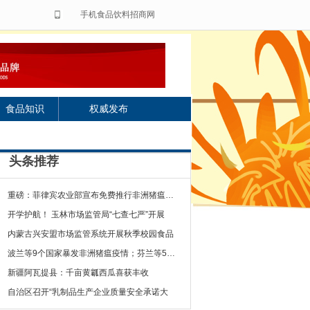
手机食品饮料招商网
食品知识
权威发布
头条推荐
重磅：菲律宾农业部宣布免费推行非洲猪瘟疫苗
开学护航！ 玉林市场监管局“七查七严”开展
内蒙古兴安盟市场监管系统开展秋季校园食品
波兰等9个国家暴发非洲猪瘟疫情；芬兰等5个国
新疆阿瓦提县：千亩黄瓤西瓜喜获丰收
自治区召开“乳制品生产企业质量安全承诺大