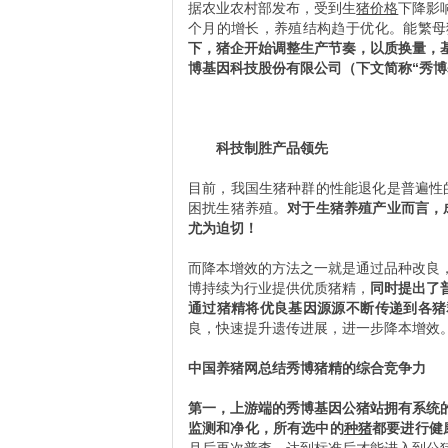
据农业农村部发布，受到生
猪价格
下降影
个月的增长，养殖结构趋于优化。能繁母
下，猪企开始调整生产节奏，以质换量，
博基因科技股份有限公司（下文简称“秀博
科技制胜产品领先
目前，我国生猪种群的性能退化是普遍性
困扰生猪养殖。
对于生猪养殖产业而言，
尤为迫切！
而降本增效的方法之一就是通过品种改良
博持续为行业提供优质猪精，
同时提出了
通过猪精将优良基因源源不断传递到各猪
良，快速提升遗传进展，进一步降本增效
中国养猪网总结秀博猪精的综合竞争力
第一，上游端的秀博基因公猪站拥有系统
监测和净化，所有选中的
种猪
都要进行健