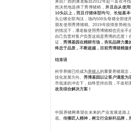
来自广西的潘老板自2012年起一直在
然决然地选择了秀博猪精，
并且自从使用
10头以上，而且仔猪体型均匀、长短基
头公猪全部淘汰，场内500头母猪全部
朋友使用秀博猪精。2019年疫情形势
的情况下，潘老板使用秀博猪精也完全不
自己负责对客户负责这就是秀博的态度！
证，
秀博基因在精耕市场，夯实品牌力量
终忠于品质，不断超越，目前秀博猪精服
结束语
科学养猪已经成为
养猪人
的重要养猪观念
技化发展方向。
秀博基因以让客户满意为
市低迷的冲击下，始终坚持自我，不改初
改良综合解决方案！
中国养猪网希望在未来的产业发展道路上
底。
传播匠人精神，树立行业标杆品牌，