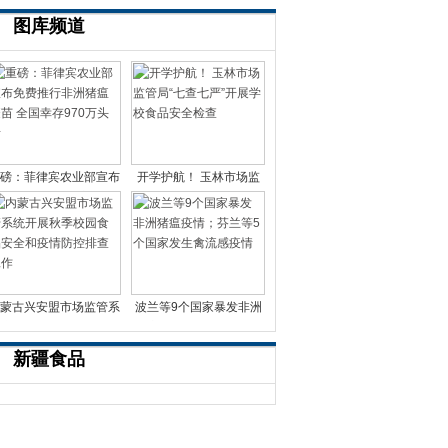
图库频道
磅：菲律宾农业部宣布
开学护航！ 玉林市场监
免费推行非洲猪瘟疫苗
管局“七查七严”开展
蒙古兴安盟市场监管系
波兰等9个国家暴发非洲
统开展秋季校园食品
猪瘟疫情；芬兰等5个国
新疆食品