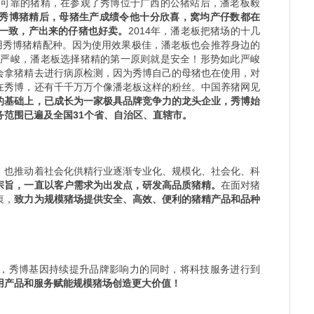
寻找可靠的猪精，在参观了秀博位于广西的公猪站后，潘老板毅
秀博猪精后，母猪生产成绩令他十分欣喜，窝均产仔数都在
本一致，产出来的仔猪也好卖。
2014年，潘老板把猪场的十几
使用秀博猪精配种。因为使用效果极佳，潘老板也会推荐身边的
相当严峻，潘老板选择猪精的第一原则就是安全！形势如此严峻
会拿猪精去进行病原检测，因为秀博自己的母猪也在使用，对
在秀博，还有千千万万个像潘老板这样的粉丝。中国养猪网见
的基础上，已成长为一家极具品牌竞争力的龙头企业，秀博始
务范围已遍及全国31个省、自治区、直辖市。
，也推动着社会化供精行业逐渐专业化、规模化、社会化、科
宗旨，一直以客户需求为出发点，研发高品质猪精。
在面对猪
衷，
致力为规模猪场提供安全、高效、便利的猪精产品和品种
，秀博基因持续提升品牌影响力的同时，将科技服务进行到
用产品和服务赋能规模猪场创造更大价值！