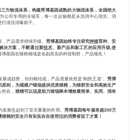
第三方物流体系，构建秀博基因成熟的大物流体系，全国绝大
为公司专用的冷链车，每一次运输都是从洗消中心清洗、消
进行清洗消毒烘干。
新，产品需求持续升级。
秀博基因始终专注研究
种猪
育种、安
解决方案，不断通过新
技术
、新产品和新工艺的应用升级,使
秀博基因在猪精领域是名副其实的科技制胜，产品领先！
发展成趋势，但归根结底，产品质量依然是“制胜王道”。
秀博
的原则，为规模户猪场提供优质猪精，为猪群安全和高效生产
心所在，
猪精可以说是助力猪场降本增效最简单、实用、强有
的发展也起到了至关重要的作用。
秀博基因每年服务超200万
博猪精的安全只有实实在在使用过的消费者说了才算！