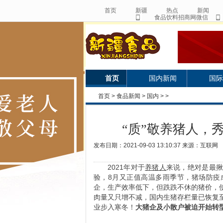
首页
新疆
热点
新闻
食品饮料招商网微信
首页
国内新闻
国际
首页
>
食品新闻
>
国内
> >
“质”敬养猪人，
发布日期：2021-09-03 13:10:37 来源：互联网
2021年对于
养猪人
来说，绝对是最
验，8月又正值高温多雨季节，猪场防疫
企，生产效率低下，但跌跌不休的猪价，
肉量又只增不减，国内生猪存栏量已恢复
业步入寒冬！
大猪企及小散户被迫开始转