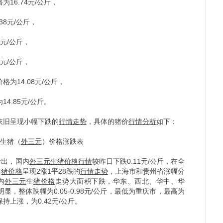
为16.74元/公斤，
38元/公斤，
1元/公斤，
3元/公斤，
格为14.08元/公斤，
14.85元/公斤。
依旧呈现小幅下跌的
行情走势
，具体的猪价
行情分析
如下：
生猪（
外三元
）价格涨跌表
看出，国内
外三元
生
猪价格
行情
较昨日下跌0.11元/公斤，在全
生
猪价格
呈现2涨1平28跌的
行情走势
，上海市和贵州省涨幅分
内
外三元
生
猪价格
走势大面积下跌，华东、西北、华中、华
，整体跌幅为0.05-0.98元/公斤，最低为重庆市，最高为
上涨，为0.42元/公斤。