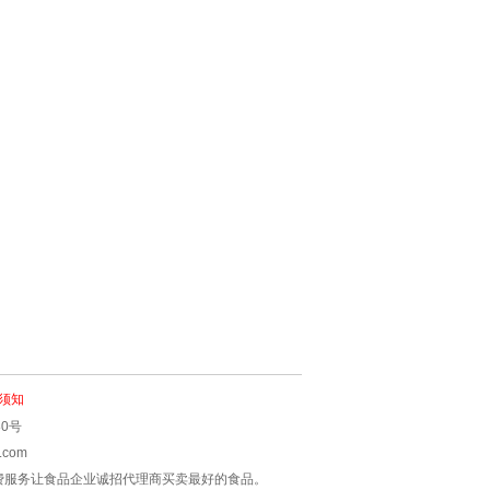
须知
80号
com
费服务让食品企业诚招代理商买卖最好的食品。