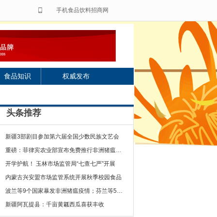
手机食品饮料招商网
食品知识
权威发布
头条推荐
新疆3部剧目参加第六届全国少数民族文艺会
重磅：菲律宾农业部宣布免费推行非洲猪瘟疫苗
开学护航！ 玉林市场监管局“七查七严”开展
内蒙古兴安盟市场监管系统开展秋季校园食品
波兰等9个国家暴发非洲猪瘟疫情；芬兰等5个国
新疆阿瓦提县：千亩黄瓤西瓜喜获丰收