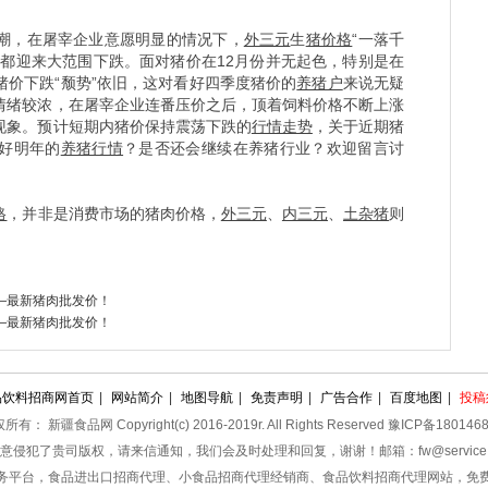
潮，在屠宰企业意愿明显的情况下，
外三元
生
猪价格
“一落千
价都迎来大范围下跌。面对猪价在12月份并无起色，特别是在
价下跌“颓势”依旧，这对看好四季度猪价的
养猪户
来说无疑
情绪较浓，在屠宰企业连番压价之后，顶着饲料价格不断上涨
现象。预计短期内猪价保持震荡下跌的
行情走势
，关于近期猪
好明年的
养猪行情
？是否还会继续在养猪行业？欢迎留言讨
格
，并非是消费市场的猪肉价格，
外三元
、
内三元
、
土杂猪
则
！——最新猪肉批发价！
！——最新猪肉批发价！
品饮料招商网首页
|
网站简介
|
地图导航
|
免责声明
|
广告合作
|
百度地图
|
投稿
所有： 新疆食品网 Copyright(c) 2016-2019r. All Rights Reserved 豫ICP备180146
意侵犯了贵司版权，请来信通知，我们会及时处理和回复，谢谢！邮箱：fw@service.
务平台，食品进出口招商代理、小食品招商代理经销商、食品饮料招商代理网站，免