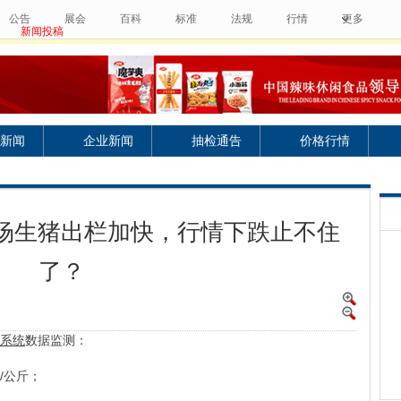
公告
展会
百科
标准
法规
行情
更多
新闻投稿
新闻
企业新闻
抽检通告
价格行情
市场生猪出栏加快，行情下跌止不住
了？
系统
数据监测：
元/公斤；