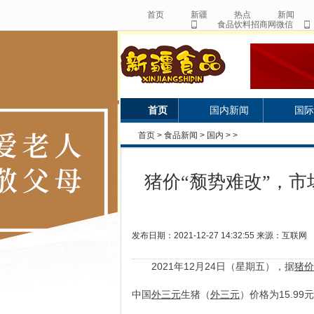
首页
新疆
热点
新闻
食品饮料招商网微信
首页
国内新闻
国际
首页
>
食品新闻
>
国内
> >
猪价“颓势难改”，
发布日期：2021-12-27 14:32:55 来源：互联网
2021年12月24日（星期五），据
猪价
中国
外三元
生猪（
外三元
）价格为15.99