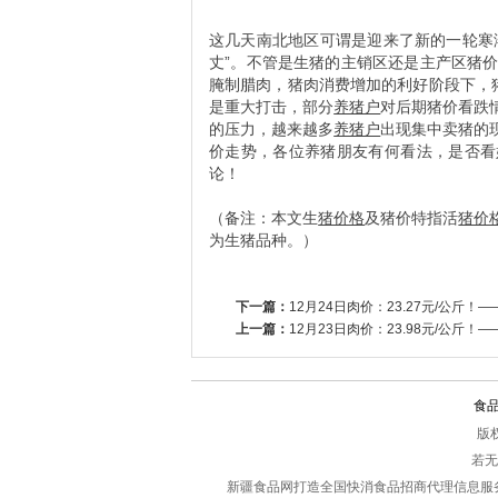
这几天南北地区可谓是迎来了新的一轮寒
丈”。不管是生猪的主销区还是主产区猪
腌制腊肉，猪肉消费增加的利好阶段下，猪
是重大打击，部分
养猪户
对后期猪价看跌
的压力，越来越多
养猪户
出现集中卖猪的
价走势，各位养猪朋友有何看法，是否看
论！
（备注：本文生
猪价格
及猪价特指活
猪价
为生猪品种。）
下一篇：
12月24日肉价：23.27元/公斤
上一篇：
12月23日肉价：23.98元/公斤
食
版权
若无
新疆食品网打造全国快消食品招商代理信息服