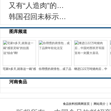
又有“人造肉”的事儿？科学家：无需饲养和屠宰
韩国召回未标示致敏成分的健康功能食品
图库频道
宅家n多天,就靠这一碗“感
你用惯的表情包，成了品
继进口22万吨猪肉后，中
冒灵味“的拉面说
牌年轻化法宝
国对西班牙等国宣布一
河南食品
食品饮料招商网首页
|
网站简介
|