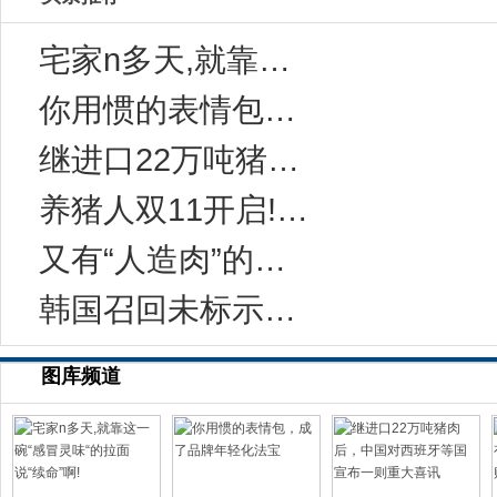
宅家n多天,就靠这一碗“感冒灵味“的拉面说
你用惯的表情包，成了品牌年轻化法宝
继进口22万吨猪肉后，中国对西班牙等国宣布一
养猪人双11开启!今年有10万家猪场在网上采
又有“人造肉”的事儿？科学家：无需饲养和屠宰
韩国召回未标示致敏成分的健康功能食品
图库频道