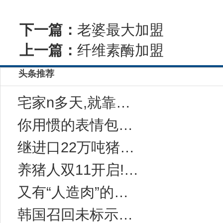
下一篇：
老婆最大加盟
上一篇：
纤维素酶加盟
头条推荐
宅家n多天,就靠这一碗“感冒灵味“的拉面说
你用惯的表情包，成了品牌年轻化法宝
继进口22万吨猪肉后，中国对西班牙等国宣布一
养猪人双11开启!今年有10万家猪场在网上采
又有“人造肉”的事儿？科学家：无需饲养和屠宰
韩国召回未标示致敏成分的健康功能食品