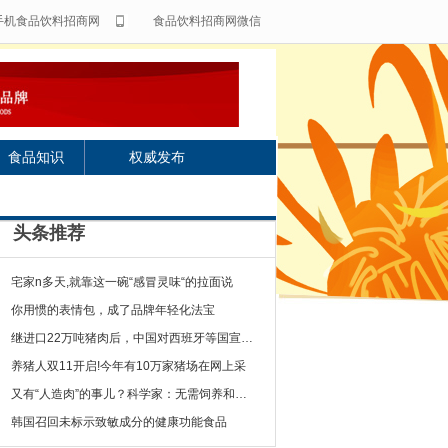
手机食品饮料招商网
食品饮料招商网微信
食品知识
权威发布
头条推荐
宅家n多天,就靠这一碗“感冒灵味“的拉面说
你用惯的表情包，成了品牌年轻化法宝
继进口22万吨猪肉后，中国对西班牙等国宣布一
养猪人双11开启!今年有10万家猪场在网上采
又有“人造肉”的事儿？科学家：无需饲养和屠宰
韩国召回未标示致敏成分的健康功能食品