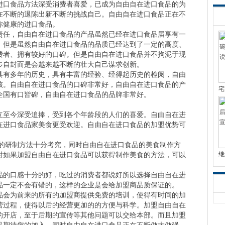
进口食品方法深受消费者喜爱，已成为自由自在进口食品的为
在不断的退陈出新不断的挑战自己。自由自在进口食品正在不
你健康的进口食品。
任，自由自在进口食品的产品虽然已经在进口食品届享有一
。但是虽然自由自在进口食品的品质已经达到了一定的高度、
费者、拥有较好的口碑。但是自由自在进口食品并不拘泥于现
步自封而是会越来越不断的壮大自己谋求创新。
有多年的历史，具有丰富的经验、经得起历史的检阅，自由
核。自由自在进口食品的口碑非常好，自由自在进口食品的产
宅
全国有口皆碑，自由自在进口食品的品牌非常好。
至今深受追捧，受到各个年龄段的人们的喜爱。自由自在进
在进口食品家美食更受欢迎。自由自在进口食品的加盟优势可
研制方法十分考究，同时自由自在进口食品的美食制作方
时如果加盟自由自在进口食品可以获得制作美食的方法，可以
继
的口感十分的好，吃过的消费者都说好所以选择自由自在进
品一定不会有错的，这样的企业是会给加盟商品质保证的。
会为前来的所有的加盟商提供免费的培训，使得有时间的加
营过程，使得以后的经营更加的的方便与科学。加盟自由自在
的开店，至于后期的宣传等其他问题可以交给本部。而且加盟