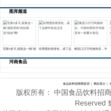
图库频道
宅家n多天,就靠这一碗“感
你用惯的表情包，成了品
继进口22万吨猪肉后，中
冒灵味“的拉面说
牌年轻化法宝
国对西班牙等国宣布一
河南食品
食品饮料招商网首页
|
网站简介
|
版权所有： 中国食品饮料招商网 Copyri
Reserved