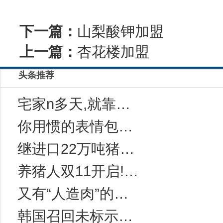
下一篇：
山梨酸钾加盟
上一篇：
杏花楼加盟
头条推荐
宅家n多天,就靠这一碗“感冒灵味“的拉面说
你用惯的表情包，成了品牌年轻化法宝
继进口22万吨猪肉后，中国对西班牙等国宣布一
养猪人双11开启!今年有10万家猪场在网上采
又有“人造肉”的事儿？科学家：无需饲养和屠宰
韩国召回未标示致敏成分的健康功能食品