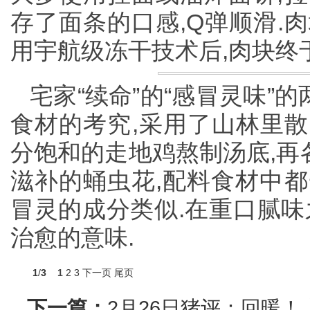
存了面条的口感,Q弹顺滑.
用宇航级冻干技术后,肉块终
宅家“续命”的“感冒灵味”
食材的考究,采用了山林里散
分饱和的走地鸡熬制汤底,再
滋补的蛹虫花,配料食材中都
冒灵的成分类似.在重口腻味
治愈的意味.
1
/
3
1
2
3
下一页
尾页
下一篇：
2月26日猪评：回暖