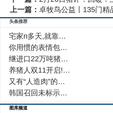
上一篇：
卓牧鸟公益丨135门
头条推荐
宅家n多天,就靠这一碗“感冒灵味“的拉面说
你用惯的表情包，成了品牌年轻化法宝
继进口22万吨猪肉后，中国对西班牙等国宣布一
养猪人双11开启!今年有10万家猪场在网上采
又有“人造肉”的事儿？科学家：无需饲养和屠宰
韩国召回未标示致敏成分的健康功能食品
图库频道