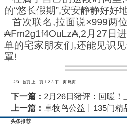
的“悠长假期”,安安静静好好
首次联名,拉面说×999两
₳Fm2g1f4OuLz₳,2月
单的宅家朋友们,还能见识见
罩!
2
/
3
首页
上一页
1
2
3
下一页
尾页
下一篇：
2月26日猪评：回暖
上一篇：
卓牧鸟公益丨135门
头条推荐