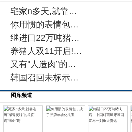
宅家n多天,就靠这一碗“感冒灵味“的拉面说
你用惯的表情包，成了品牌年轻化法宝
继进口22万吨猪肉后，中国对西班牙等国宣布一
养猪人双11开启!今年有10万家猪场在网上采
又有“人造肉”的事儿？科学家：无需饲养和屠宰
韩国召回未标示致敏成分的健康功能食品
图库频道